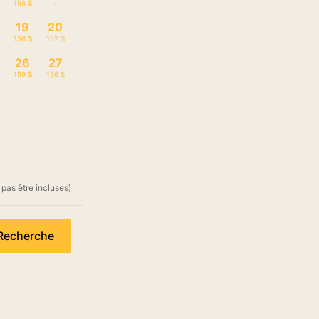
156 $
-
19
20
156 $
152 $
26
27
159 $
156 $
 pas être incluses)
Recherche