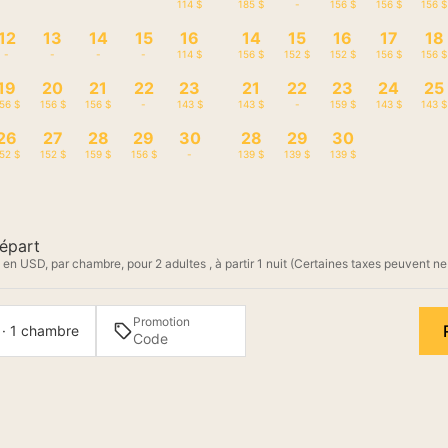
-
-
-
-
114 $
185 $
-
156 $
156 $
156 $
12
13
14
15
16
14
15
16
17
18
-
-
-
-
114 $
156 $
152 $
152 $
156 $
156 $
19
20
21
22
23
21
22
23
24
25
56 $
156 $
156 $
-
143 $
143 $
-
159 $
143 $
143 $
26
27
28
29
30
28
29
30
52 $
152 $
159 $
156 $
-
139 $
139 $
139 $
épart
 en USD, par chambre, pour 2 adultes , à partir 1 nuit (Certaines taxes peuvent ne
Promotion
 · 1 chambre