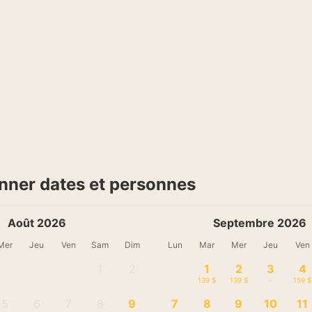
nner dates et personnes
Août 2026
Septembre 2026
Mer
Jeu
Ven
Sam
Dim
Lun
Mar
Mer
Jeu
Ven
1
2
1
2
3
4
-
-
139 $
139 $
-
159 $
5
6
7
8
9
7
8
9
10
11