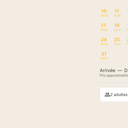
-
-
10
11
110 $
110 $
17
18
110 $
122 $
1
24
25
143 $
152 $
1
31
139 $
Arrivée
—
D
Prix approximatifs
2 adultes