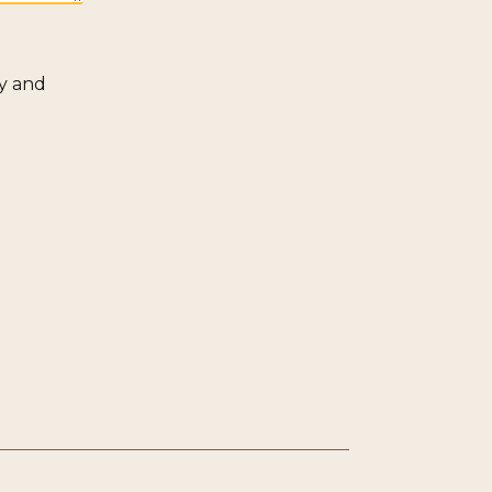
y
and