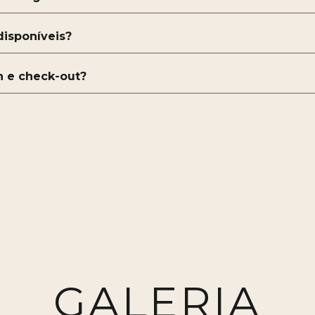
disponíveis?
n e check-out?
GALERIA