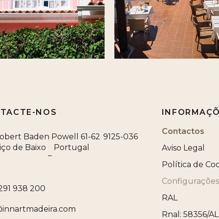
TACTE-NOS
INFORMAÇ
Contactos
Robert Baden Powell 61-62
9125-036
iço de Baixo
Portugal
Aviso Legal
–
Política de Co
Configurações
 291 938 200
RAL
@innartmadeira.com
Rnal: 58356/AL