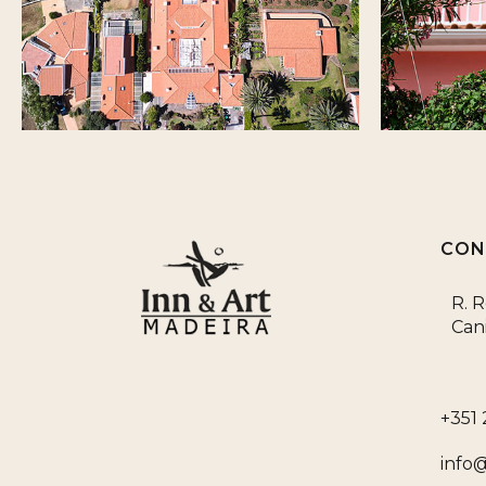
CON
R. 
Can
+351
info