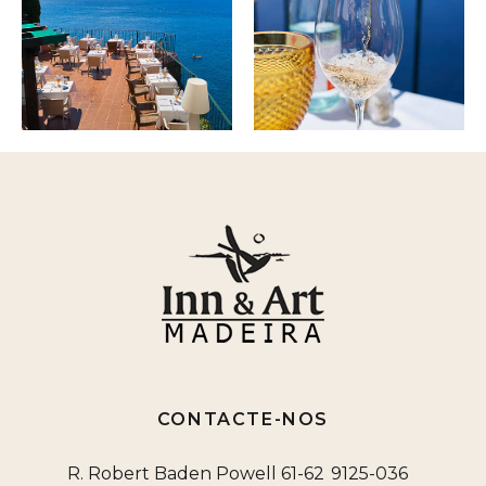
CONTACTE-NOS
R. Robert Baden Powell 61-62
9125-036