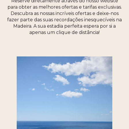
Reserve diretamente através do nosso website
para obter as melhores ofertas e tarifas exclusivas.
Descubra as nossas incríveis ofertas e deixe-nos
fazer parte das suas recordações inesquecíveis na
Madeira. A sua estadia perfeita espera por si a
apenas um clique de distância!